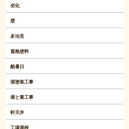
劣化
壁
多治見
遮熱塗料
酷暑日
塀塗装工事
塀と素工事
軒天井
工場屋根