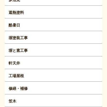
遮熱塗料
酷暑日
塀塗装工事
塀と素工事
軒天井
工場屋根
修繕・補修
笠木