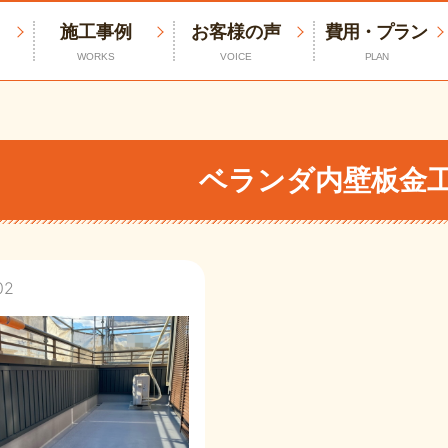
施工事例
お客様の声
費用・プラン
WORKS
VOICE
PLAN
ベランダ内壁板金
02