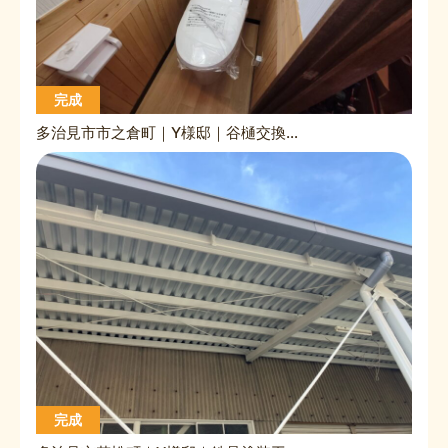
完成
多治見市市之倉町｜Y様邸｜谷樋交換工事｜トイレ便座交換工事
完成