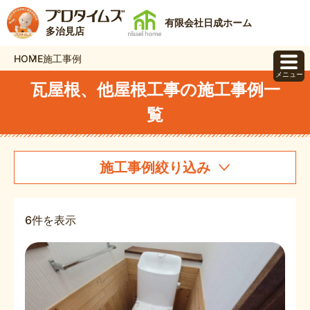
有限会社日成ホーム
多治見店
HOME
施工事例
メニュー
瓦屋根、他屋根工事の施工事例一
覧
施工事例絞り込み
6件を表示